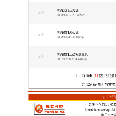
求购龙门压力机
无图
2008/1/8 12:20:34发布
求购进口离心机
无图
2008/1/8 4:23:00发布
求购进口三坐标测量机
无图
2007/12/30 3:34:44发布
【←前10页
[
1
]
[2]
[3]
[4]
共 129 条信息 当前显示第
|
|
|
在线
客服中心 TEL：0755-2
E-mail: huixuan#v
电子生产设备