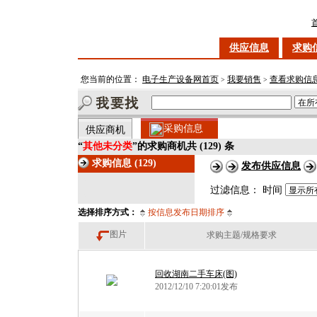
供应信息
求购
您当前的位置：
电子生产设备网首页
我要销售
查看求购信
>
>
空
空
采购信息
供应商机
“
其他未分类
”的求购商机共 (129) 条
求购信息 (129)
发布供应信息
空
过滤信息： 时间
空
选择排序方式：
按信息发布日期排序
图片
求购主题/规格要求
回收湖南二手车床(图)
2012/12/10 7:20:01发布