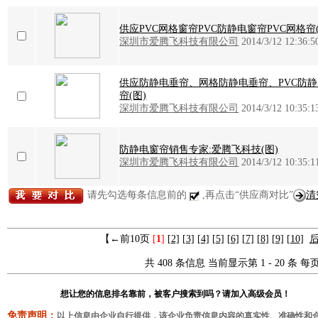
供应PVC网格窗帘PVC防静电窗帘PVC网格帘(
深圳市爱腾飞科技有限公司
2014/3/12 12:36:5
供应防静电垂帘、网格防静电垂帘、PVC防
帘(图)
深圳市爱腾飞科技有限公司
2014/3/12 10:35:1
防静电窗帘销售专家:爱腾飞科技(图)
深圳市爱腾飞科技有限公司
2014/3/12 10:35:1
请先勾选每条信息前的
,再点击“供应商对比”
清
【←前10页
[
1
]
[2]
[3]
[4]
[5]
[6]
[7]
[8]
[9]
[10]
后
共 408 条信息 当前显示第 1 - 20 条 每页
想让您的信息排名靠前，被客户搜索到吗？请加入高级会员！
免责声明：
以上信息由企业自行提供，该企业负责信息内容的真实性、准确性和