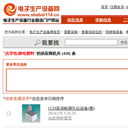
首页
|
注册会员
|
供应信息
求购信息
二
您当前的位置：
电子生产设备网首页
>
我要采购
>
查看供应信息
>
防静电装备
>
"
抗导电/静电塑料
"的供应商机共 (410) 条
更多类目选择
按客客通排序
信息发布日期排序
CCD高清检测孔位设备(图)
2014/2/8 3:26:29
点此询价留言