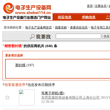
首页
|
注册会员
|
供应信息
求购信息
二
您当前的位置：
电子生产设备网首页
>
我要采购
>
查看供应信息
>
电子专用工具/
"
精密塑封模
"的供应商机共 (840) 条
更多类目选择
塑封模
(197)
按客客通排序
信息发布日期排序
等离子焊机(图)
东莞富森机电设备有限公司上海分公司
2013/
12:39:10