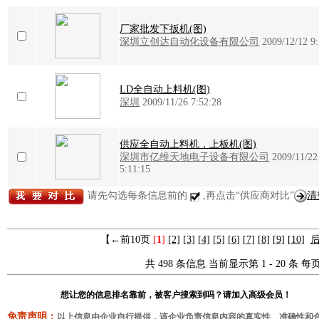
厂家批发下扳机(图)
深圳立创达自动化设备有限公司
2009/12/12 9
LD全自动上料机(图)
深圳
2009/11/26 7:52:28
供应全自动上料机，上板机(图)
深圳市亿维天地电子设备有限公司
2009/11/22
5:11:15
请先勾选每条信息前的
,再点击“供应商对比”
清
【←前10页
[
1
]
[2]
[3]
[4]
[5]
[6]
[7]
[8]
[9]
[10]
后
共 498 条信息 当前显示第 1 - 20 条 每页
想让您的信息排名靠前，被客户搜索到吗？请加入高级会员！
免责声明：
以上信息由企业自行提供，该企业负责信息内容的真实性、准确性和