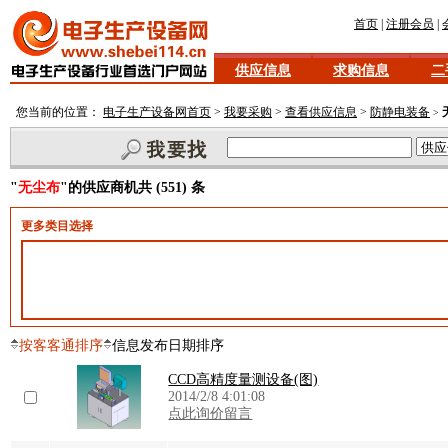
首页
|
注册会员
|
供应信息
求购信息
二
您当前的位置：
电子生产设备网首页
>
我要采购
>
查看供应信息
>
防静电装备
>
"
无尘布
"的供应商机共 (551) 条
更多类目选择
按客客通排序
信息发布日期排序
CCD高精度量测设备(图)
2014/2/8 4:01:08
点此询价留言