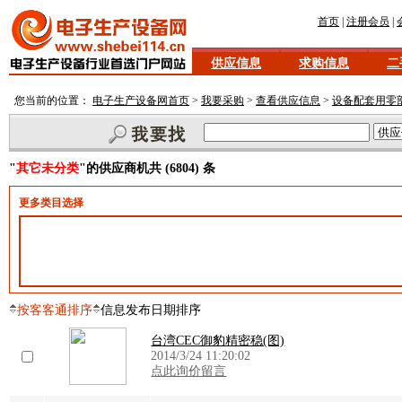
首页
|
注册会员
|
供应信息
求购信息
二
您当前的位置：
电子生产设备网首页
>
我要采购
>
查看供应信息
>
设备配套用零
"
其它未分类
"的供应商机共 (6804) 条
更多类目选择
按客客通排序
信息发布日期排序
台湾CEC御豹精密稳(图)
2014/3/24 11:20:02
点此询价留言