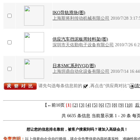
IKO导轨滑块(图)
上海斯将利传动机械有限公司
2010/7/28 3:17:
供应汽车挡泥板周转料架(图)
深圳市天佑勤电子设备有限公司
2010/7/26 6:2
日本SMC系列VQZ(图)
上海圳鼎自动化设备有限公司
2010/7/14 16:44
请先勾选每条信息前的
,再点击“供应商对比”
清
【←前10页
[
1
]
[2]
[3]
[4]
[5]
[6]
[7]
[8]
[9]
[10]
后
共 6635 条信息 当前显示第 1 - 20 条 每页
想让您的信息排名靠前，被客户搜索到吗？请加入高级会员！
免责声明：
以上信息由企业自行提供，该企业负责信息内容的真实性、准确性和