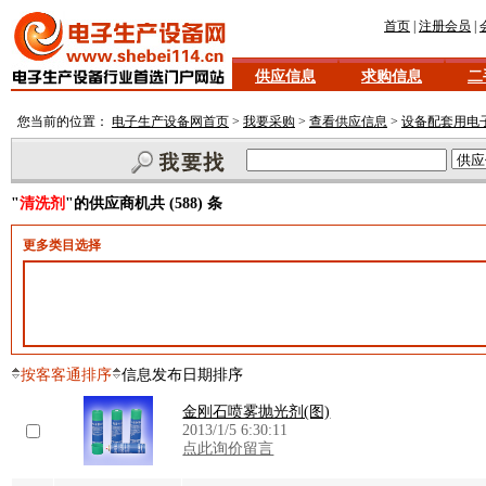
首页
|
注册会员
|
供应信息
求购信息
二
您当前的位置：
电子生产设备网首页
>
我要采购
>
查看供应信息
>
设备配套用电
"
清洗剂
"的供应商机共 (588) 条
更多类目选择
按客客通排序
信息发布日期排序
金刚石喷雾抛光剂(图)
2013/1/5 6:30:11
点此询价留言