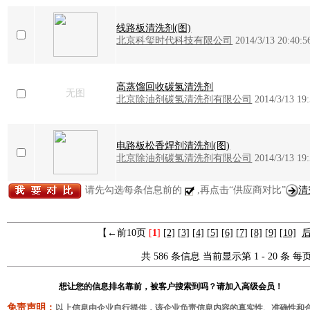
线路板清洗剂(图)
北京科玺时代科技有限公司
2014/3/13 20:40:5
高蒸馏回收碳氢清洗剂
无图
北京除油剂碳氢清洗剂有限公司
2014/3/13 19
电路板松香焊剂清洗剂(图)
北京除油剂碳氢清洗剂有限公司
2014/3/13 19
请先勾选每条信息前的
,再点击“供应商对比”
清
【←前10页
[
1
]
[2]
[3]
[4]
[5]
[6]
[7]
[8]
[9]
[10]
后
共 586 条信息 当前显示第 1 - 20 条 每页
想让您的信息排名靠前，被客户搜索到吗？请加入高级会员！
免责声明：
以上信息由企业自行提供，该企业负责信息内容的真实性、准确性和