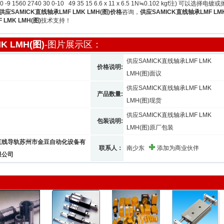
 6 460 -9 1560 2740 30 0-10 49 35 15 6.6 x 11 x 6.5 1N≒0.102 kgf注) 可以
供应SAMICK直线轴承LMF LMK LMH(图)价格
咨询，
供应SAMICK直线轴承LMF LM
LMK LMH(图)
技术支持！
 LMH(图)
-图片展示区：
供应SAMICK直线轴承LMF LMK
价格说明:
LMH(图)面议
供应SAMICK直线轴承LMF LMK
产品数量:
LMH(图)现货
供应SAMICK直线轴承LMF LMK
包装说明:
LMH(图)原厂包装
直线导轨苏州市金豆自动化设备有
联系人：
南少东
添加为商业伙伴
限公司