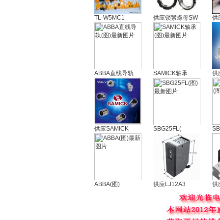
TL-W5MC1
供应锁紧螺母SW
供
ABBA直线导轨
SAMICK轴承
供
供应SAMICK
SBG25FL(
S
ABBA(图)
供应LJ12A3
供