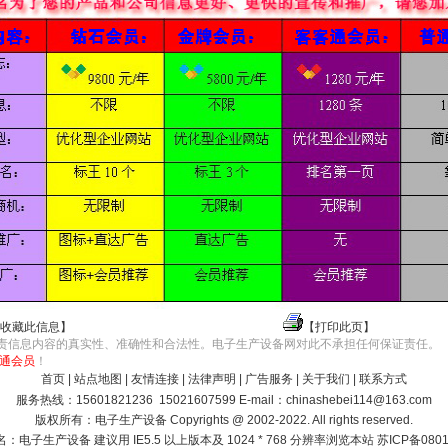
收藏此信息
】
【
打印此页
】
责信息内容的真实性、准确性和合法性。电子生产设备网对此不承担任何保证责任。
通会员
！
首页
|
站点地图
|
友情连接
|
法律声明
|
广告服务
|
关于我们
|
联系方式
服务热线：15601821236 15021607599 E-mail：
chinashebei114@163.com
版权所有：电子生产设备 Copyrights @ 2002-2022. All rights reserved.
名：
电子生产设备
建议用 IE5.5 以上版本及 1024 * 768 分辨率浏览本站 苏ICP备080