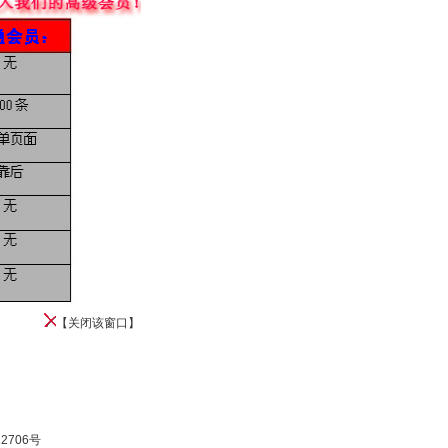
【
关闭该窗口
】
12706号