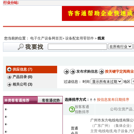
行业分站:
您当前的位置：
电子生产设备网首页
设备配套用零部件
线束
>
>
供应信息 (7)
发布求购信息
按关键字定阅商业
产品目录
(0)
过滤信息： 时间
地区
相关公司
(3)
选择排序方式：
按信息发布日期排序
本类客客通推荐
客客通优势
按客客通
公司/主营产品
指数排序
广州市东方电线电缆有限公
（广东广州）
（集体企业）
普通
主营:电线电缆,电子设备,汽
会员