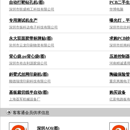
自动打靶钻孔机(图)
PCB二手
深圳市联盛精工科技有限公司
华博电脑
专用测试机生产
曝光灯，平
深圳市振科达电子科技有限公司
深圳市欣欣
永大双面胶带标牌贴(图)
求购PCB抄
沧州市云龙印刷物资有限公司
深圳市炬拇
背心袋.po背心袋(图)
压差控制器,
深圳市布吉利源胶袋公司
河南精诚通
斜臂式丝网印刷机(图)
陶磁保险管
顺德瑞境印刷科技有限公司
重庆惠雅电
基板裁切线半自动(图)
购买设备
上海荔军机械设备厂
亿富电路板
客客通会员供求信息
深圳AOI(图)