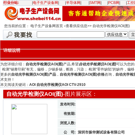
行业分站:
|
电子生产设备网
|
|
半导体网
|
|
SMT网
|
|
PCB网
|
|
工控
您当前的位置：
电子生产设备网首页
查看供应信息>> 自动光学检测仪AOI(图)
>
详细说明
为您详细介绍：
自动光学检测仪AOI(图)
产品,希望
自动光学检测仪AOI(图)
可以为您的
检测“锡膏印刷”有无，偏移，少锡多锡，断路，污染； 检测“零件缺陷”的缺件，偏
更多的
自动光学检测仪AOI(图)产品
，
自动光学检测仪AOI(图)价格
咨询，
自动光学检测
术支持！
本文阅读关键词：
AOI 自动光学检测仪AOI CTV-2910
自动光学检测仪AOI(图)
-图片展示区：
发布时间:
有效期:
浏览人数:
公 司:
深圳市振华测试设备有限公司