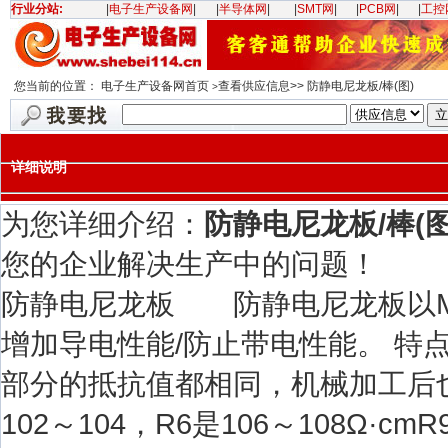
行业分站:
|
电子生产设备网
|
|
半导体网
|
|
SMT网
|
|
PCB网
|
|
工控
您当前的位置：
电子生产设备网首页
查看供应信息>> 防静电尼龙板/棒(图)
>
详细说明
为您详细介绍：
防静电尼龙板/棒(图
您的企业解决生产中的问题！
防静电尼龙板 防静电尼龙板以M
增加导电性能/防止带电性能。 特点
部分的抵抗值都相同，机械加工后
102～104，R6是106～108Ω·c