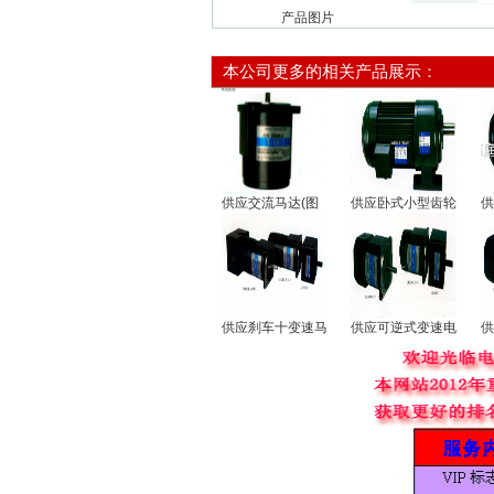
产品图片
本公司更多的相关产品展示：
供应交流马达(图
供应卧式小型齿轮
供
供应刹车十变速马
供应可逆式变速电
供